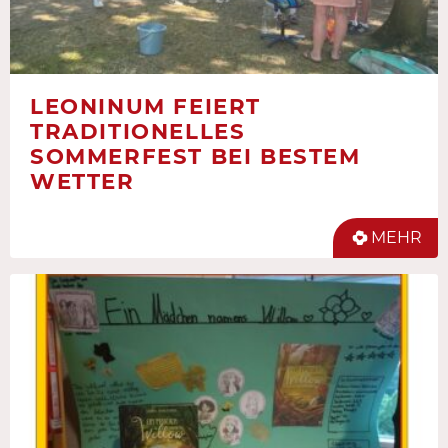
LEONINUM FEIERT
TRADITIONELLES
SOMMERFEST BEI BESTEM
WETTER
MEHR