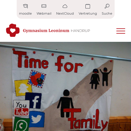
Zum
Inhalt
moodle
Webmail
NextCloud
Vertretung
Suche
springen