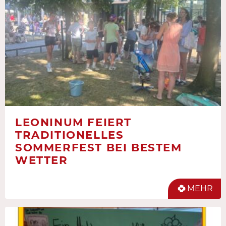
LEONINUM FEIERT
TRADITIONELLES
SOMMERFEST BEI BESTEM
WETTER
MEHR