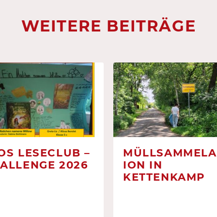
WEITERE BEITRÄGE
OS LESECLUB –
MÜLLSAMMELA
ALLENGE 2026
ION IN
KETTENKAMP