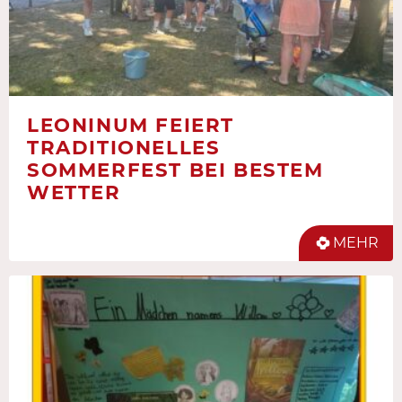
LEONINUM FEIERT
TRADITIONELLES
SOMMERFEST BEI BESTEM
WETTER
MEHR