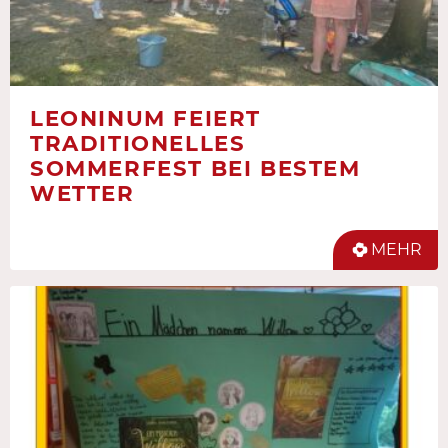
LEONINUM FEIERT
TRADITIONELLES
SOMMERFEST BEI BESTEM
WETTER
MEHR