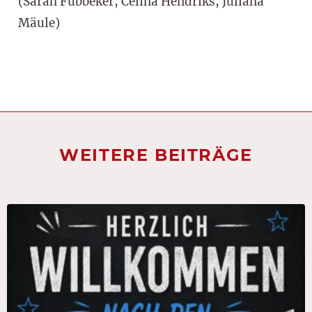
(Sarah Fübbeker, Celina Hendriks, Juliana
Mäule)
WEITERE BEITRÄGE