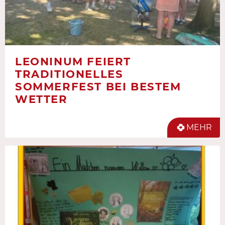
LEONINUM FEIERT
TRADITIONELLES
SOMMERFEST BEI BESTEM
WETTER
MEHR