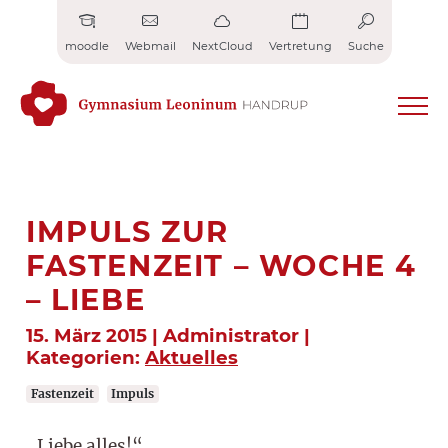
Zum
Inhalt
moodle
Webmail
NextCloud
Vertretung
Suche
springen
IMPULS ZUR
FASTENZEIT – WOCHE 4
– LIEBE
15. März 2015 | Administrator |
Kategorien:
Aktuelles
Fastenzeit
Impuls
„Liebe alles!“