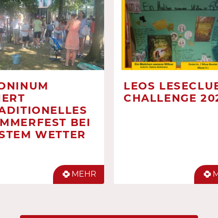
ONINUM
LEOS LESECLUB
IERT
CHALLENGE 20
ADITIONELLES
MMERFEST BEI
STEM WETTER
MEHR