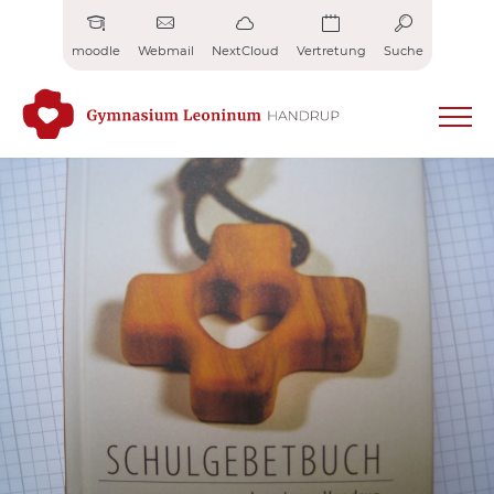
Zum
Inhalt
moodle
Webmail
NextCloud
Vertretung
Suche
springen