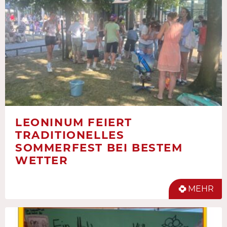
LEONINUM FEIERT
TRADITIONELLES
SOMMERFEST BEI BESTEM
WETTER
MEHR