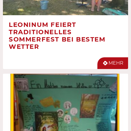
LEONINUM FEIERT
TRADITIONELLES
SOMMERFEST BEI BESTEM
WETTER
MEHR