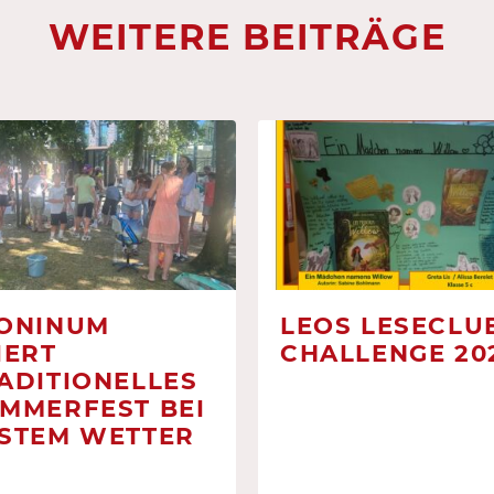
WEITERE BEITRÄGE
ONINUM
LEOS LESECLUB
IERT
CHALLENGE 20
ADITIONELLES
MMERFEST BEI
STEM WETTER