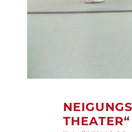
NEIGUNGS
THEATER“