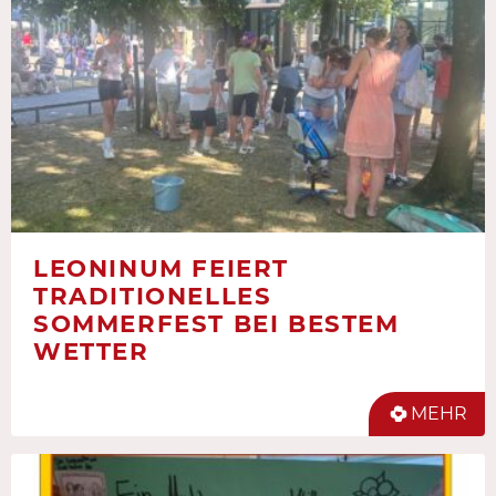
LEONINUM FEIERT
TRADITIONELLES
SOMMERFEST BEI BESTEM
WETTER
MEHR