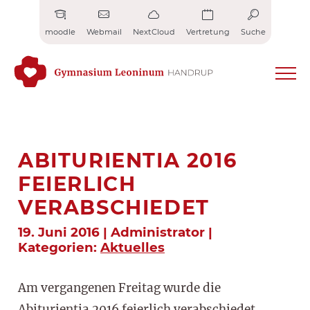
Zum
Inhalt
moodle
Webmail
NextCloud
Vertretung
Suche
springen
ABITURIENTIA 2016
FEIERLICH
VERABSCHIEDET
19. Juni 2016 | Administrator |
Kategorien:
Aktuelles
Am vergangenen Freitag wurde die
Abiturientia 2016 feierlich verabschiedet.