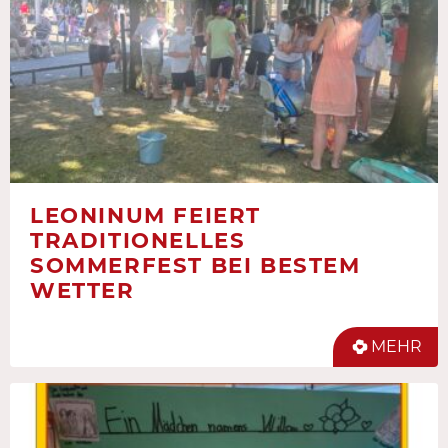
LEONINUM FEIERT
TRADITIONELLES
SOMMERFEST BEI BESTEM
WETTER
MEHR