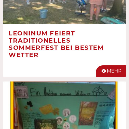
LEONINUM FEIERT
TRADITIONELLES
SOMMERFEST BEI BESTEM
WETTER
MEHR