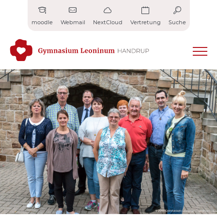
Zum
Inhalt
moodle
Webmail
NextCloud
Vertretung
Suche
springen