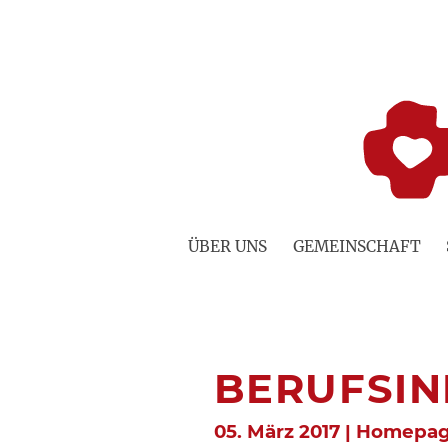
Zum
Inhalt
springen
ÜBER UNS
GEMEINSCHAFT
BERUFSI
05. März 2017 | Homepa