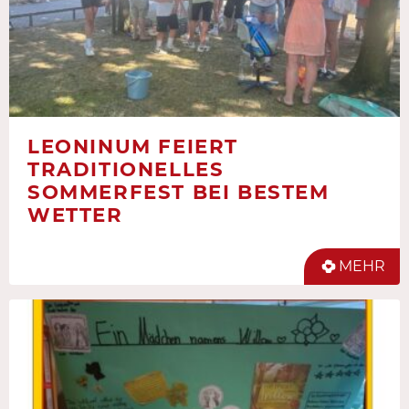
LEONINUM FEIERT
TRADITIONELLES
SOMMERFEST BEI BESTEM
WETTER
MEHR