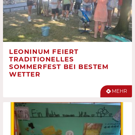
LEONINUM FEIERT
TRADITIONELLES
SOMMERFEST BEI BESTEM
WETTER
MEHR