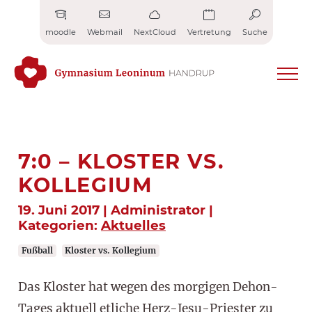
Zum
Inhalt
moodle
Webmail
NextCloud
Vertretung
Suche
springen
7:0 – KLOSTER VS.
KOLLEGIUM
19. Juni 2017 | Administrator |
Kategorien:
Aktuelles
Fußball
Kloster vs. Kollegium
Das Kloster hat wegen des morgigen Dehon-
Tages aktuell etliche Herz-Jesu-Priester zu