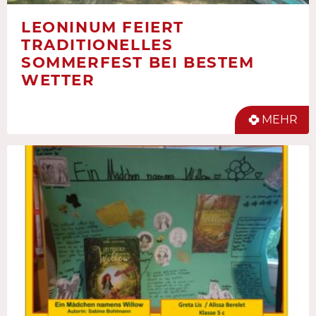
LEONINUM FEIERT
TRADITIONELLES
SOMMERFEST BEI BESTEM
WETTER
MEHR