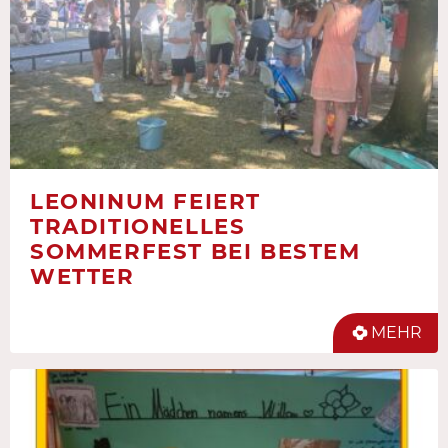
LEONINUM FEIERT
TRADITIONELLES
SOMMERFEST BEI BESTEM
WETTER
MEHR