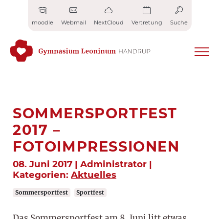
Zum
Inhalt
moodle
Webmail
NextCloud
Vertretung
Suche
springen
SOMMERSPORTFEST
2017 –
FOTOIMPRESSIONEN
08. Juni 2017 | Administrator |
Kategorien:
Aktuelles
Sommersportfest
Sportfest
Das Sommersportfest am 8. Juni litt etwas