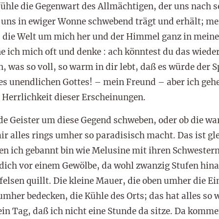
ühle die Gegenwart des Allmächtigen, der uns nach s
 uns in ewiger Wonne schwebend trägt und erhält; m
ie Welt um mich her und der Himmel ganz in meiner 
e ich mich oft und denke : ach könntest du das wiede
 was so voll, so warm in dir lebt, daß es würde der Sp
 des unendlichen Gottes! – mein Freund – aber ich geh
r Herrlichkeit dieser Erscheinungen.
nde Geister um diese Gegend schweben, oder ob die w
ir alles rings umher so paradisisch macht. Das ist gl
n ich gebannt bin wie Melusine mit ihren Schwestern
 dich vor einem Gewölbe, da wohl zwanzig Stufen hin
elsen quillt. Die kleine Mauer, die oben umher die E
umher bedecken, die Kühle des Orts; das hat alles so
ein Tag, daß ich nicht eine Stunde da sitze. Da komm