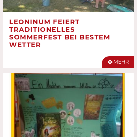
LEONINUM FEIERT
TRADITIONELLES
SOMMERFEST BEI BESTEM
WETTER
MEHR