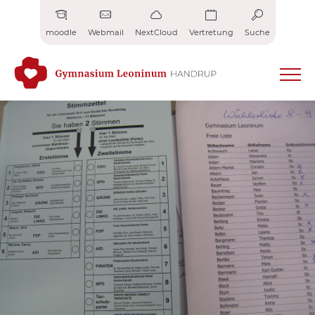
Zum
Inhalt
moodle
Webmail
NextCloud
Vertretung
Suche
springen