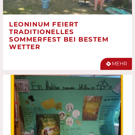
LEONINUM FEIERT
TRADITIONELLES
SOMMERFEST BEI BESTEM
WETTER
MEHR