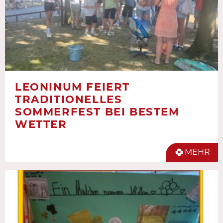
LEONINUM FEIERT
TRADITIONELLES
SOMMERFEST BEI BESTEM
WETTER
MEHR