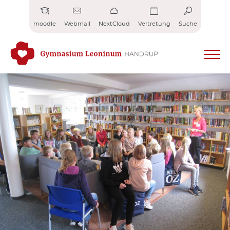
Zum
Inhalt
moodle
Webmail
NextCloud
Vertretung
Suche
springen