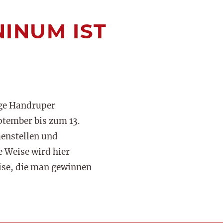
NINUM IST
ige Handruper
ptember bis zum 13.
enstellen und
 Weise wird hier
eise, die man gewinnen