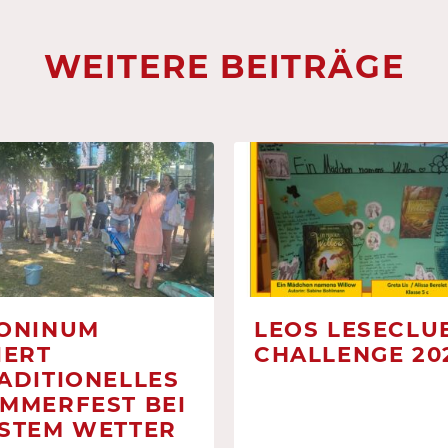
WEITERE BEITRÄGE
ONINUM
LEOS LESECLUB
IERT
CHALLENGE 20
ADITIONELLES
MMERFEST BEI
STEM WETTER