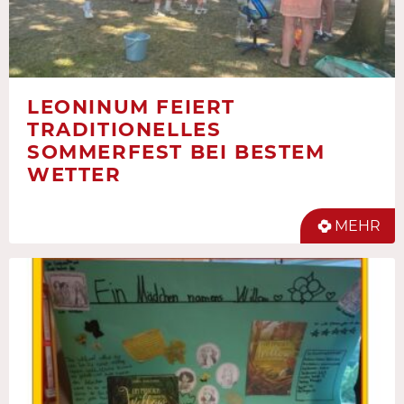
LEONINUM FEIERT
TRADITIONELLES
SOMMERFEST BEI BESTEM
WETTER
MEHR