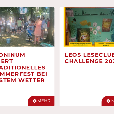
ONINUM
LEOS LESECLUB
IERT
CHALLENGE 20
ADITIONELLES
MMERFEST BEI
STEM WETTER
MEHR