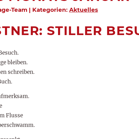
age-Team | Kategorien:
Aktuelles
STNER: STILLER BE
Besuch.
ge bleiben.
en schreiben.
Buch.
aufmerksam.
e
am Flusse
überschwamm.