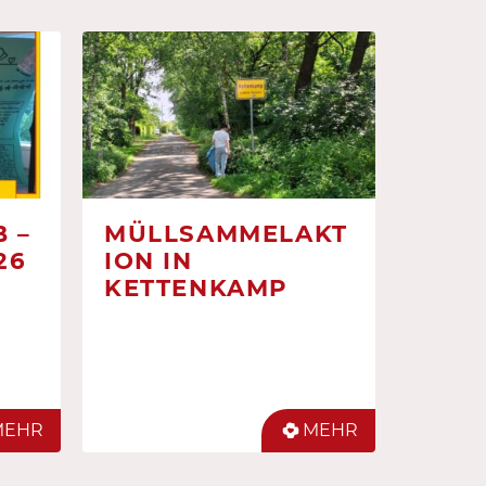
 –
MÜLLSAMMELAKT
26
ION IN
KETTENKAMP
MEHR
MEHR