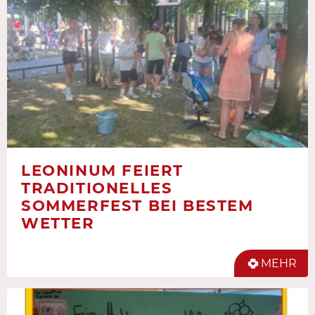
LEONINUM FEIERT
TRADITIONELLES
SOMMERFEST BEI BESTEM
WETTER
MEHR