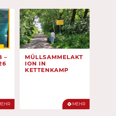
 –
MÜLLSAMMELAKT
26
ION IN
KETTENKAMP
MEHR
MEHR