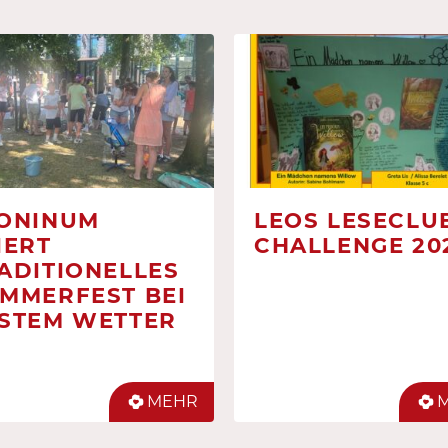
ONINUM
LEOS LESECLUB
IERT
CHALLENGE 20
ADITIONELLES
MMERFEST BEI
STEM WETTER
MEHR