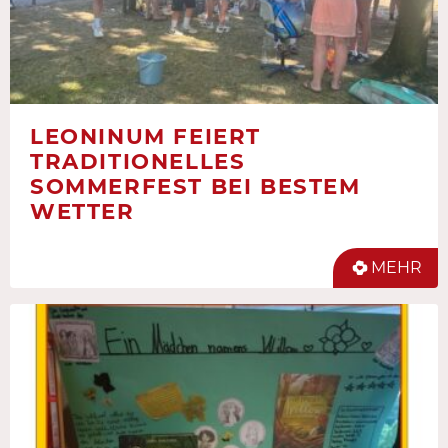
LEONINUM FEIERT
TRADITIONELLES
SOMMERFEST BEI BESTEM
WETTER
MEHR