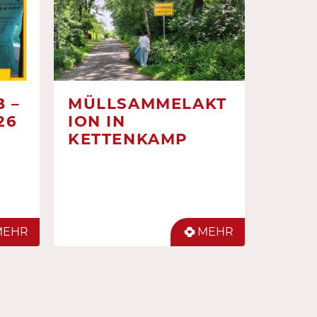
 –
MÜLLSAMMELAKT
26
ION IN
KETTENKAMP
MEHR
MEHR