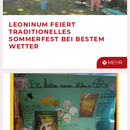
LEONINUM FEIERT
TRADITIONELLES
SOMMERFEST BEI BESTEM
WETTER
MEHR