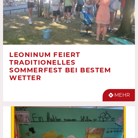
LEONINUM FEIERT
TRADITIONELLES
SOMMERFEST BEI BESTEM
WETTER
MEHR