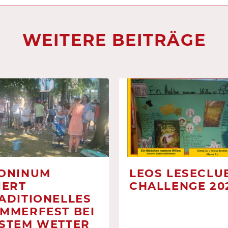
WEITERE BEITRÄGE
ONINUM
LEOS LESECLUB
IERT
CHALLENGE 20
ADITIONELLES
MMERFEST BEI
STEM WETTER