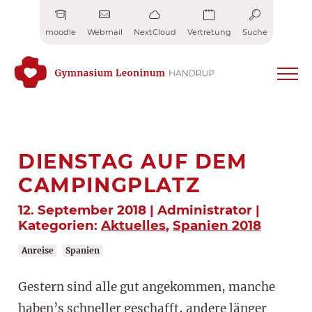
Zum
Inhalt
moodle
Webmail
NextCloud
Vertretung
Suche
springen
DIENSTAG AUF DEM
CAMPINGPLATZ
12. September 2018 | Administrator |
Kategorien:
Aktuelles
,
Spanien 2018
Anreise
Spanien
Gestern sind alle gut angekommen, manche
haben’s schneller geschafft, andere länger