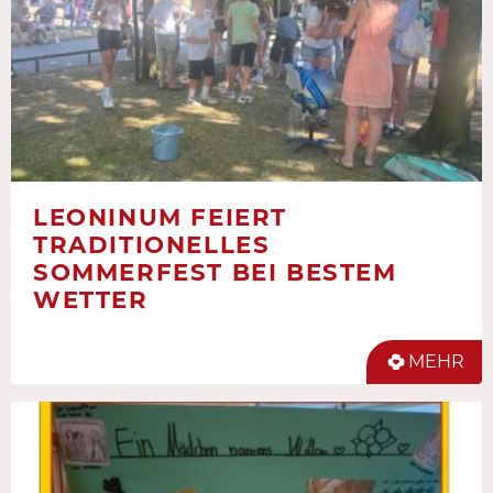
LEONINUM FEIERT
TRADITIONELLES
SOMMERFEST BEI BESTEM
WETTER
MEHR