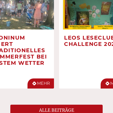
ONINUM
LEOS LESECLUB
IERT
CHALLENGE 20
ADITIONELLES
MMERFEST BEI
STEM WETTER
MEHR
ALLE BEITRÄGE