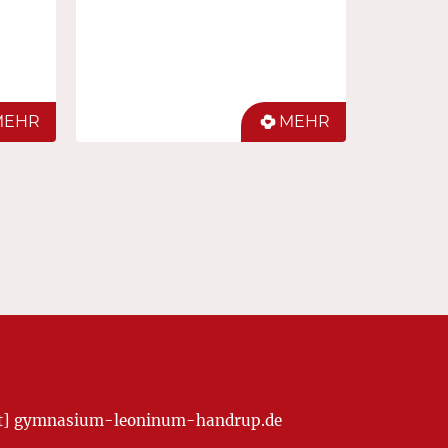
MEHR
MEHR
[at] gymnasium-leoninum-handrup.de