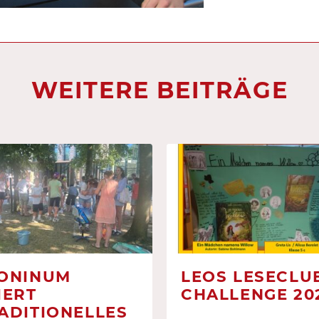
WEITERE BEITRÄGE
ONINUM
LEOS LESECLUB
IERT
CHALLENGE 20
ADITIONELLES