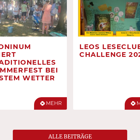
ONINUM
LEOS LESECLUB
IERT
CHALLENGE 20
ADITIONELLES
MMERFEST BEI
STEM WETTER
MEHR
ALLE BEITRÄGE