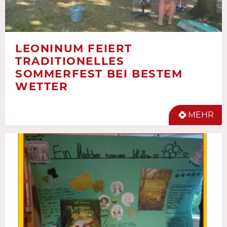
LEONINUM FEIERT
TRADITIONELLES
SOMMERFEST BEI BESTEM
WETTER
MEHR