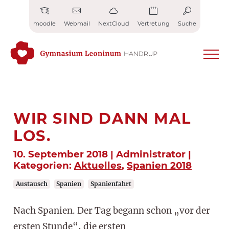
Zum
Inhalt
moodle
Webmail
NextCloud
Vertretung
Suche
springen
WIR SIND DANN MAL
LOS.
10. September 2018 | Administrator |
Kategorien:
Aktuelles
,
Spanien 2018
Austausch
Spanien
Spanienfahrt
Nach Spanien. Der Tag begann schon „vor der
ersten Stunde“, die ersten