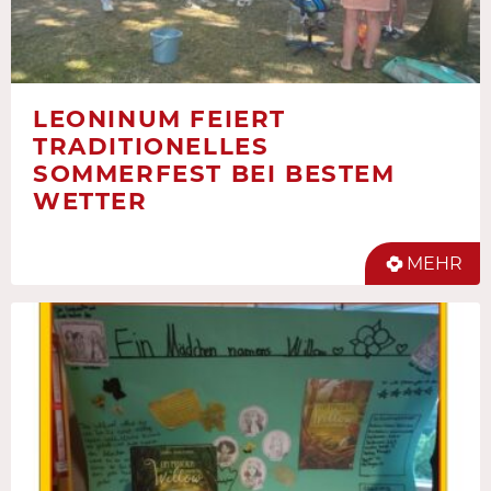
LEONINUM FEIERT
TRADITIONELLES
SOMMERFEST BEI BESTEM
WETTER
MEHR