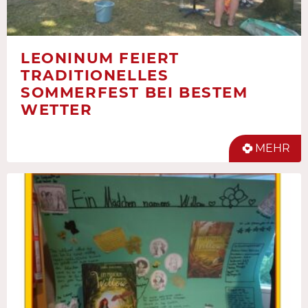
LEONINUM FEIERT
TRADITIONELLES
SOMMERFEST BEI BESTEM
WETTER
MEHR