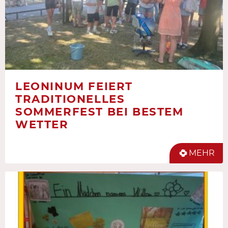
LEONINUM FEIERT
TRADITIONELLES
SOMMERFEST BEI BESTEM
WETTER
MEHR