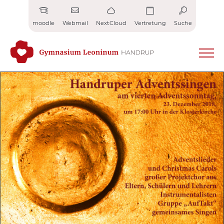
Zum
Inhalt
moodle
Webmail
NextCloud
Vertretung
Suche
springen