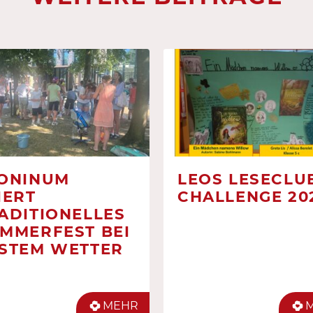
ONINUM
LEOS LESECLUB
IERT
CHALLENGE 20
ADITIONELLES
MMERFEST BEI
STEM WETTER
MEHR