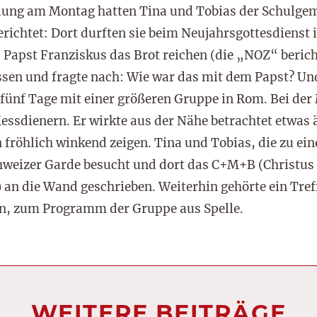
mlung am Montag hatten Tina und Tobias der Schulge
richtet: Dort durften sie beim Neujahrsgottesdienst
apst Franziskus das Brot reichen (die „NOZ“ berichte
n und fragte nach: Wie war das mit dem Papst? Und 
fünf Tage mit einer größeren Gruppe in Rom. Bei der
essdienern. Er wirkte aus der Nähe betrachtet etwas ä
hn fröhlich winkend zeigen. Tina und Tobias, die zu e
hweizer Garde besucht und dort das C+M+B (Christu
 an die Wand geschrieben. Weiterhin gehörte ein Tre
en, zum Programm der Gruppe aus Spelle.
WEITERE BEITRÄGE