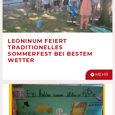
LEONINUM FEIERT
TRADITIONELLES
SOMMERFEST BEI BESTEM
WETTER
MEHR