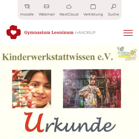
Zum
Inhalt
moodle
Webmail
NextCloud
Vertretung
Suche
springen