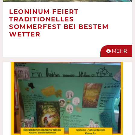
LEONINUM FEIERT
TRADITIONELLES
SOMMERFEST BEI BESTEM
WETTER
MEHR