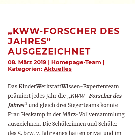
„KWW-FORSCHER DES
JAHRES“
AUSGEZEICHNET
08. März 2019 | Homepage-Team |
Kategorien:
Aktuelles
Das
K
inder
W
erkstatt
W
issen-Expertenteam
prämiert jedes Jahr die „
KWW
–
Forscher des
Jahres
“ und gleich drei Siegerteams konnte
Frau Heskamp in der März-Vollversammlung
auszeichnen: Die Schülerinnen und Schüler
des 5. bzw. 7. Jahrgangs hatten privat und im