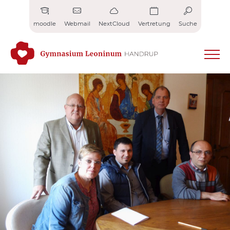
Zum
Inhalt
moodle
Webmail
NextCloud
Vertretung
Suche
springen