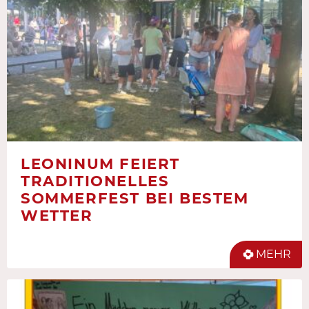
LEONINUM FEIERT
TRADITIONELLES
SOMMERFEST BEI BESTEM
WETTER
MEHR