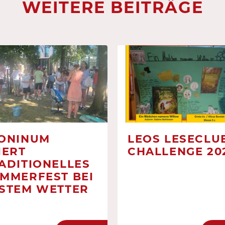
WEITERE BEITRÄGE
ONINUM
LEOS LESECLUB
IERT
CHALLENGE 20
ADITIONELLES
MMERFEST BEI
STEM WETTER